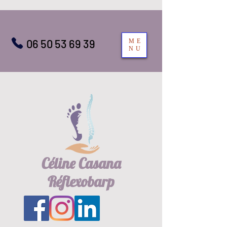
06 50 53 69 39
ME
NU
Céline Casana
Réflexobarp