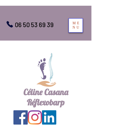
06 50 53 69 39
ME
NU
Céline Casana
Réflexobarp