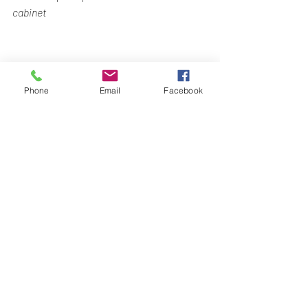
cabinet
Phone
Email
Facebook
Retrouvez ici les avis de mes clients : 
Commentaires
Et les articles sur l’aromathérapie par ici 
: 
Aromathérapie  
Réflexologie