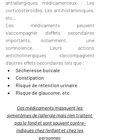
antiallergiques médicamenteux : Les 
corticostéroïdes, Les antihistaminiques, 
etc…
Ces médicaments peuvent 
s’accompagner d’effets secondaires 
importants, notamment,  une 
somnolence. Leurs actions 
anticholinergiques s’accompagnent 
d’autres effets secondaires tels que :
Sécheresse buccale
Constipation
Risque de rétention urinaire
Risque de glaucome, etc
.
Ces médicaments masquent les 
symptômes de l’allergie mais n’en traitent 
pas le fond et sont souvent contre-
indiqués chez l’enfant et chez les 
personnes 