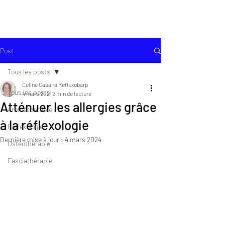
Post
Tous les posts
Celine Casana Reflexobarp
Tous les posts
4 mars 2021
2 min de lecture
Atténuer les allergies grâce
Aromatherapie
à la réflexologie
Réflexologie
Dernière mise à jour :
4 mars 2024
Ostéothérapie
Fasciathérapie