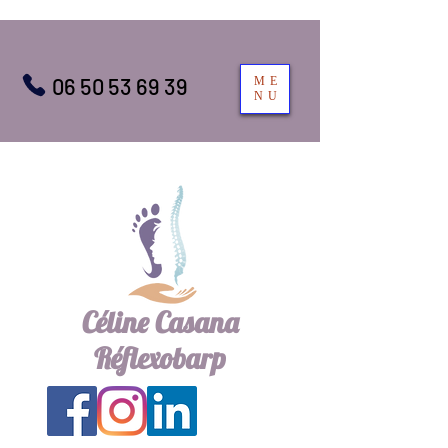
06 50 53 69 39
ME
NU
Céline Casana
Réflexobarp