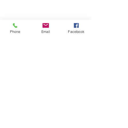
Phone
Email
Facebook
N'hésitez pas à visiter mon
site pour en apprendre plus
sur moi sur la réflexologie,
la fasciathérapie et