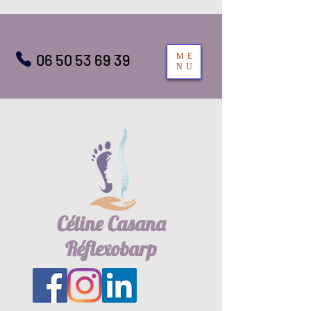
06 50 53 69 39
ME
NU
Céline Casana
Réflexobarp