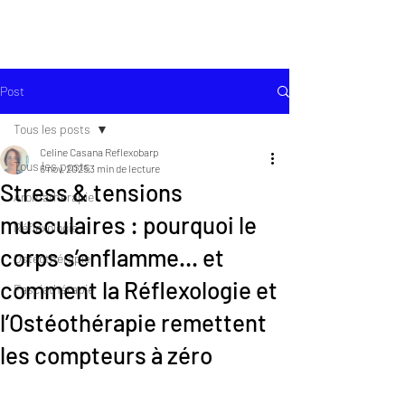
Post
Tous les posts
Celine Casana Reflexobarp
Tous les posts
6 nov. 2025
3 min de lecture
Stress & tensions
Aromatherapie
musculaires : pourquoi le
Réflexologie
corps s’enflamme… et
Ostéothérapie
comment la Réflexologie et
Fasciathérapie
l’Ostéothérapie remettent
les compteurs à zéro