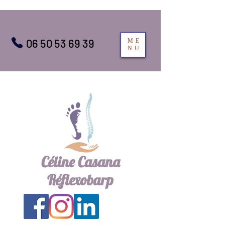
06 50 53 69 39
ME
NU
Céline Casana
Réflexobarp