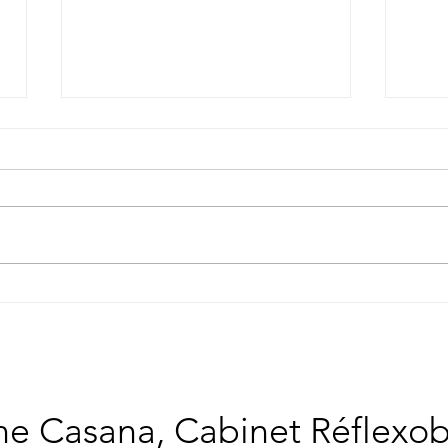
La réflexologie faciale pour
Amél
soulager les maux courants
réfl
du corps et de l'esprit
ne Casana, Cabinet Réflexo