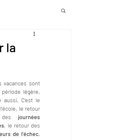
 la
es vacances sont 
 période légère, 
aussi. C’est le 
l’école, le retour 
, des 
journées 
es
, le retour des 
eurs de l’échec
, 