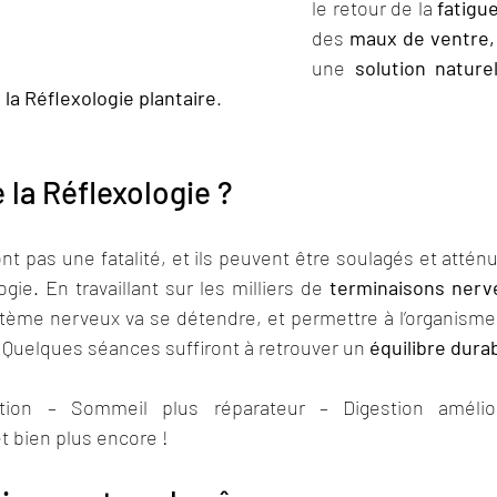
le retour de la 
fatigu
des 
maux de ventre,
une 
solution naturel
 
la Réflexologie plantaire
.
 la Réflexologie ?
t pas une fatalité, et ils peuvent être soulagés et attén
ie. En travaillant sur les milliers de 
terminaisons nerv
ystème nerveux va se détendre, et permettre à l’organisme
Quelques séances suffiront à retrouver un
 équilibre dura
ation – Sommeil plus réparateur – Digestion améli
et bien plus encore !