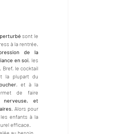
perturbé
 sont le 
ess à la rentrée. 
pression de la 
iance en soi
, les 
 Bref, le cocktail 
 la plupart du 
toucher
, et à la 
Réflexologie qui leur permet de faire 
 nerveuse, et 
aires
. Alors pour 
les enfants à la 
urel efficace.
velée au besoin.