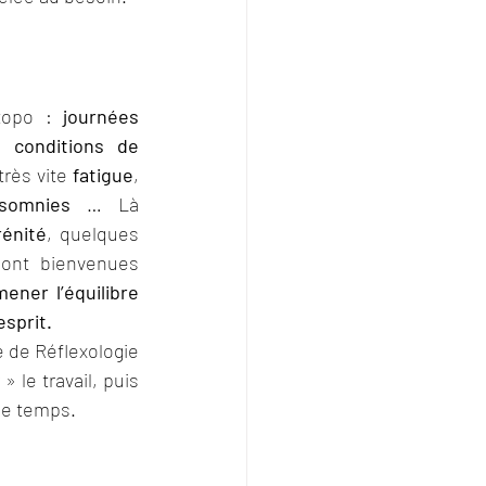
topo : 
journées 
, 
conditions de 
rès vite 
fatigue
, 
nsomnies
 … Là 
rénité
, quelques 
ont bienvenues 
ener l’équilibre 
esprit.
 de Réflexologie 
le travail, puis 
 le temps.