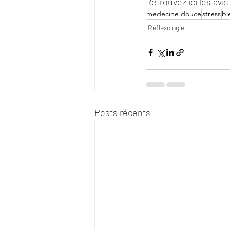
Retrouvez ici les avis
medecine douce
stress
bi
Réflexologie
Posts récents