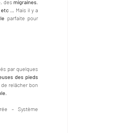
e
, des 
migraines
, 
 etc
 … Mais il y a 
le
 parfaite pour 
ués par quelques 
euses des pieds 
 de relâcher bon 
ble
.
orée – Système 