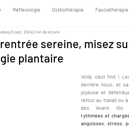
e
Réflexologie
Ostéothérapie
Fasciathérapie
xobarp
3 sept. 2024
2 min de lecture
rentrée sereine, misez sur
gie plantaire
Voilà, c’est finit ! L
derrière nous, et sa
joyeuse et détendue 
retour au travail ou à 
des levers tôt
rythmées et chargé
angoisses
, 
stress
, 
p