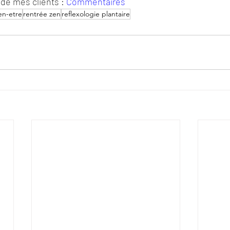
 de mes clients : 
Commentaires
en-etre
rentrée zen
reflexologie plantaire