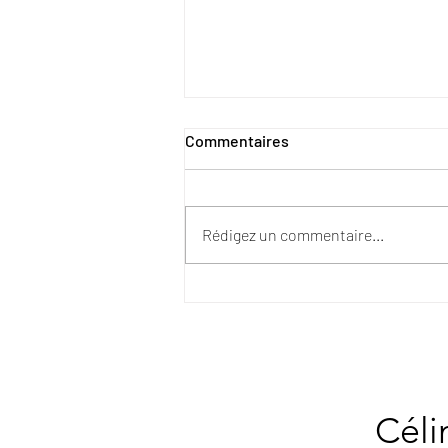
Commentaires
Rédigez un commentaire...
Stress & tensions
musculaires : pourquoi le
corps s’enflamme… et
comment la Réflexologie et
l’Ostéothérapie remettent les
compteurs à zéro
Céli