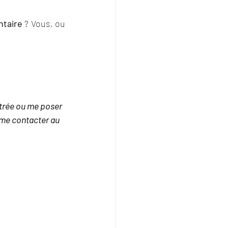
ntaire
 ? Vous, ou 
ntrée ou me poser 
 me contacter au 