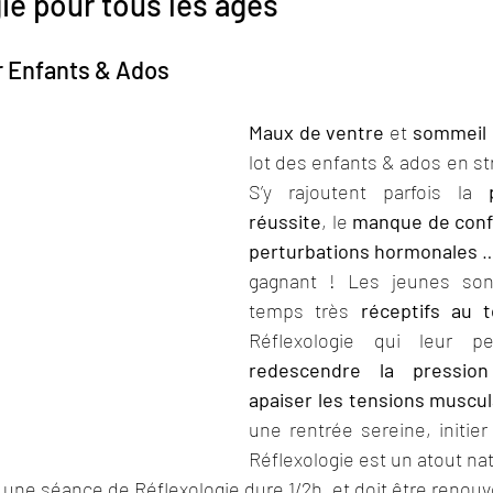
ie pour tous les âges
r Enfants & Ados
Maux de ventre
 et 
sommeil 
lot des enfants & ados en str
S’y rajoutent parfois la 
réussite
, le 
manque de conf
perturbations hormonales
 …
gagnant ! Les jeunes sont
temps très 
réceptifs au 
redescendre la pression
apaiser les tensions muscul
une rentrée sereine, initier 
Réflexologie est un atout nat
 une séance de Réflexologie dure 1/2h, et doit être renou