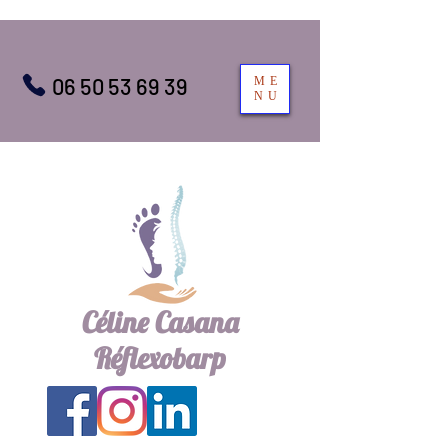
06 50 53 69 39
ME
NU
Céline Casana
Réflexobarp