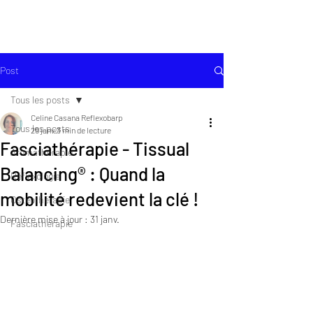
Post
Tous les posts
Celine Casana Reflexobarp
Tous les posts
29 janv.
3 min de lecture
Fasciathérapie - Tissual
Aromatherapie
Balancing® : Quand la
Réflexologie
mobilité redevient la clé !
Ostéothérapie
Dernière mise à jour :
31 janv.
Fasciathérapie