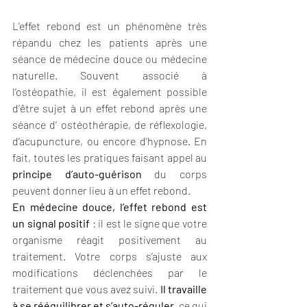
L’effet rebond est un phénomène très 
répandu chez les patients après une 
séance de médecine douce ou médecine 
naturelle. Souvent associé à 
l’ostéopathie, il est également possible 
d’être sujet à un effet rebond après une 
séance d’ ostéothérapie, de réflexologie, 
d
’
acupuncture
, ou encore d’
hypnose
. En 
fait, toutes les pratiques faisant appel au 
principe d’auto-guérison
 du co
rps 
peuvent donner lieu à un effet rebond.
En médecine douce, l’effet rebond est 
un signal positif
 : il est le signe que votre 
organisme réagit positivement au 
traitement. Votre corps s’ajuste aux 
modifications déclenchées par le 
traitement que vous avez suivi. 
Il travaille 
à se rééquilibrer et s’auto-réguler
, ce qui 