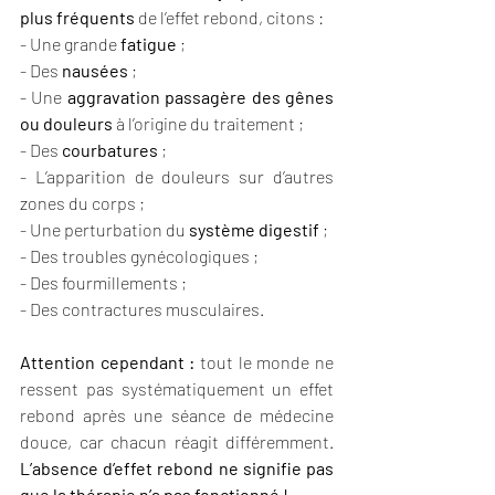
plus fréquents
 de l’effet rebond, citons :
- Une grande 
fatigue
 ;
- Des 
nausées
 ;
- Une 
aggravation passagère des gênes 
ou douleurs
 à l’origine du traitement ;
- Des 
courbatures
 ;
- L’apparition de douleurs sur d’autres 
zones du corps ;
- Une perturbation du 
système digestif
 ;
- Des troubles gynécologiques ;
- Des fourmillements ;
- Des contractures musculaires.
Attention cependant :
 tout le monde ne 
ressent pas systématiquement un effet 
rebond après une séance de médecine 
douce, car chacun réagit différemment. 
L’absence d’effet rebond ne signifie pas 
que la thérapie n’a pas fonctionné !