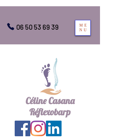
06 50 53 69 39
ME
NU
Céline Casana
Réflexobarp