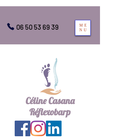
06 50 53 69 39
ME
NU
Céline Casana
Réflexobarp