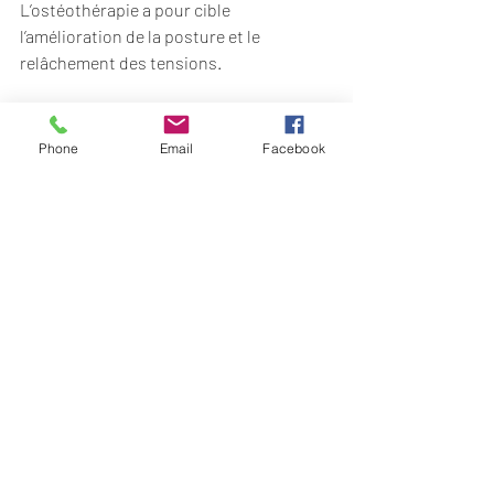
L’ostéothérapie a pour cible 
l’amélioration de la posture et le 
relâchement des tensions.
Phone
Email
Facebook
Pour commencer dès à présent à vous 
sentir bien,  contactez moi au 06 50 53 69 
39.