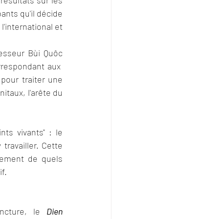
ésultats sur les 
nts qu'il décide 
l'international et 
esseur Bùi Quôc 
rrespondant aux  
pour traiter une 
taux, l'arête du 
s vivants" : le 
ravailler. Cette 
tement de quels 
f.
ncture, le 
Dien 