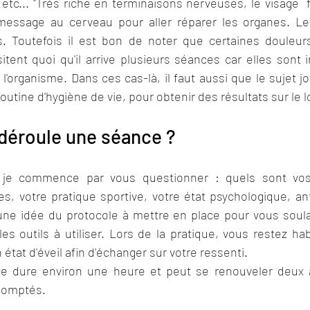
 etc... "Très riche en terminaisons nerveuses, le visage  f
essage au cerveau pour aller réparer les organes. Les
s. Toutefois il est bon de noter que certaines douleur
tent quoi qu'il arrive plusieurs séances car elles sont i
'organisme. Dans ces cas-là, il faut aussi que le sujet jou
outine d'hygiène de vie, pour obtenir des résultats sur le 
éroule une séance ? 
 je commence par vous questionner : quels sont vos 
es, votre pratique sportive, votre état psychologique, a
une idée du protocole à mettre en place pour vous soulag
es outils à utiliser. Lors de la pratique, vous restez habi
 état d'éveil afin d'échanger sur votre ressenti.
 dure environ une heure et peut se renouveler deux à 
scomptés.