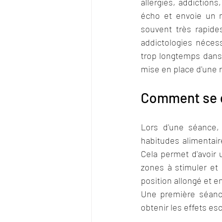
allergies
, addictions,
écho et envoie un m
souvent très rapide
addictologies nécessi
trop longtemps dans l
mise en place d'une r
Comment se d
Lors d'une séance,
habitudes alimentair
Cela permet d'avoir 
zones à stimuler et l
position allongé et en
Une première séance
obtenir les effets e