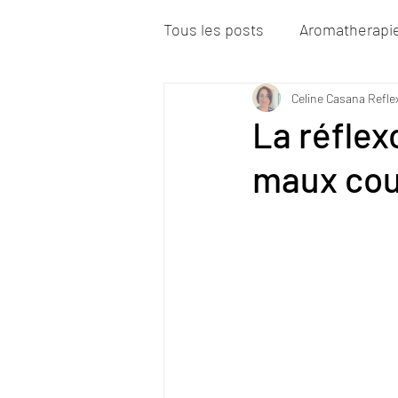
Tous les posts
Aromatherapi
Celine Casana Refle
La réflex
maux cour